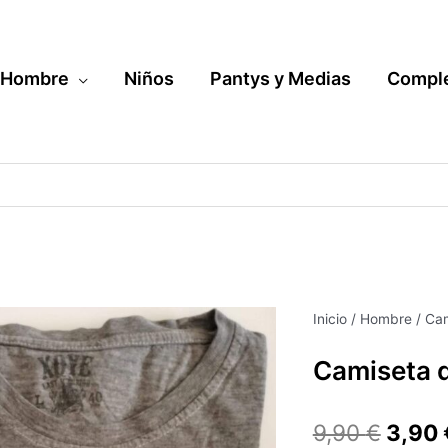
Hombre
Niños
Pantys y Medias
Compl
Camiseta
Inicio
/
Hombre
/
Cam
El
de
Camiseta 
hombre
preci
cantidad
origin
9,90
€
3,90