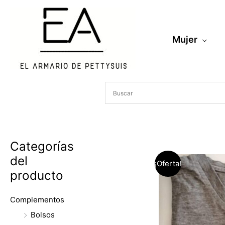
Ir
al
contenido
Mujer
Categorías
del
¡Oferta!
producto
Complementos
Bolsos