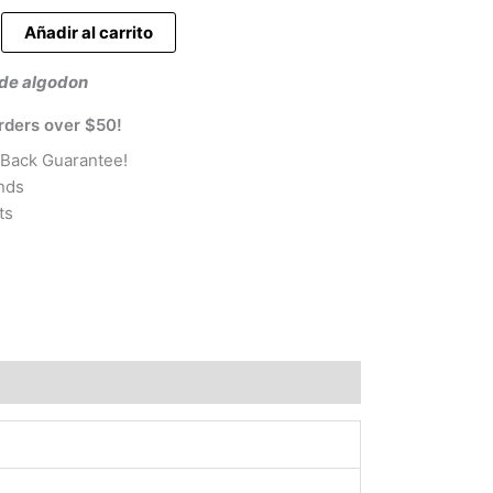
es:
Añadir al carrito
€.
3,90 €.
de algodon
rders over $50!
Back Guarantee!
nds
ts