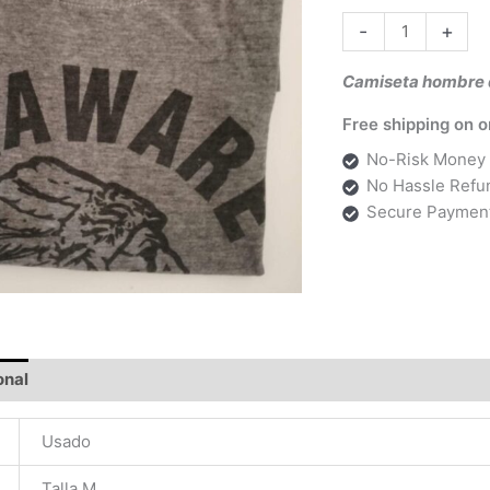
era:
-
+
9,90 
Camiseta hombre 
Free shipping on o
No-Risk Money 
No Hassle Refu
Secure Paymen
onal
Usado
Talla M