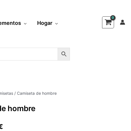
ementos
Hogar
isetas
/ Camiseta de hombre
El
de hombre
o
precio
al
actual
€