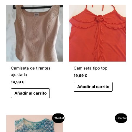
Camiseta de tirantes
Camiseta tipo top
ajustada
19,99
€
14,99
€
Añadir al carrito
Añadir al carrito
El
El
El
El
¡Oferta!
¡Oferta!
precio
precio
precio
precio
original
actual
original
actual
era:
es:
era:
es: