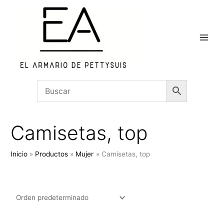
Ir
al
contenido
Camisetas, top
Inicio
Productos
Mujer
Camisetas, top