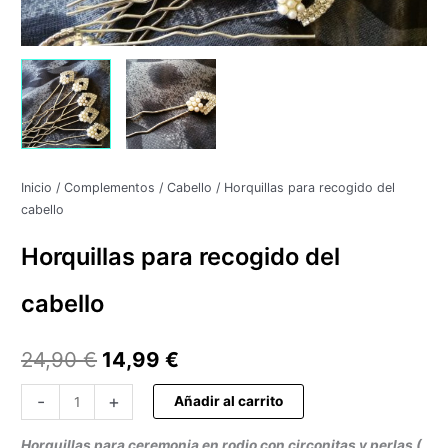
24,90 €.
14,99 €.
Inicio
/
Complementos
/
Cabello
/ Horquillas para recogido del
cabello
Horquillas para recogido del
cabello
24,90
€
14,99
€
-
+
Añadir al carrito
Horquillas para ceremonia en rodio con circonitas y perlas (