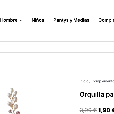
Hombre
Niños
Pantys y Medias
Compl
Orquilla
Inicio
/
Complement
El
para
Orquilla pa
recogido
preci
del
pelo
origin
3,90
€
1,90
cantidad