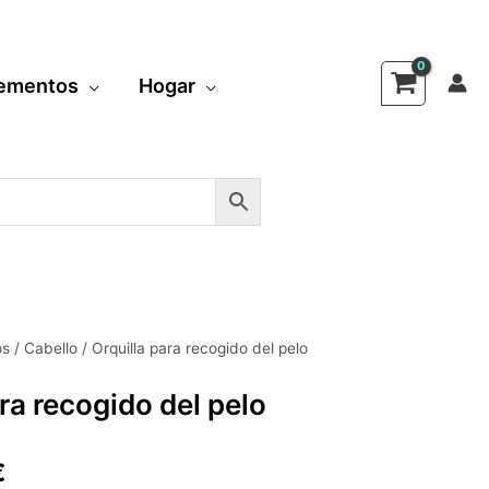
ementos
Hogar
os
/
Cabello
/ Orquilla para recogido del pelo
El
ra recogido del pelo
o
precio
al
actual
€