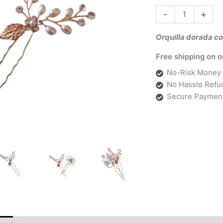
era:
-
+
3,90 
Orquilla dorada co
Free shipping on o
No-Risk Money 
No Hassle Refu
Secure Paymen