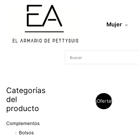
Ir
al
contenido
Mujer
Categorías
del
¡Oferta!
producto
Complementos
Bolsos