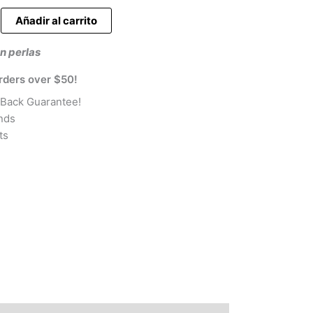
es:
Añadir al carrito
€.
1,90 €.
n perlas
rders over $50!
Back Guarantee!
nds
ts