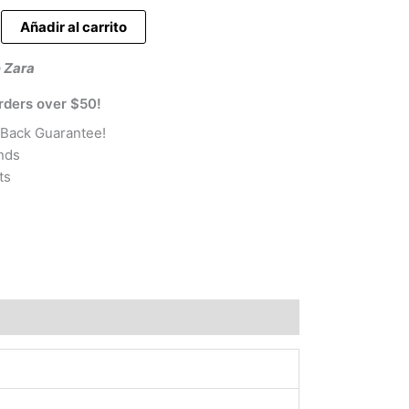
es:
Añadir al carrito
9 €.
9,99 €.
 Zara
rders over $50!
Back Guarantee!
nds
ts