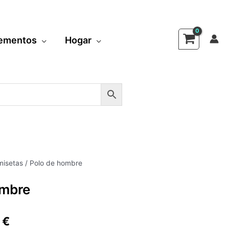
ementos
Hogar
isetas
/ Polo de hombre
El
ombre
io
precio
nal
actual
9
€