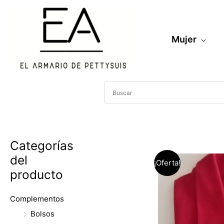
Ir
al
contenido
Mujer
Categorías
del
¡Oferta!
producto
Complementos
Bolsos