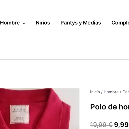
Hombre
Niños
Pantys y Medias
Compl
Polo
Inicio
/
Hombre
/
Cam
El
de
Polo de h
hombre
prec
cantidad
origi
19,99
€
9,9