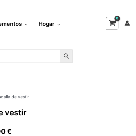
ementos
Hogar
dalia de vestir
El
e vestir
io
precio
inal
actual
90
€