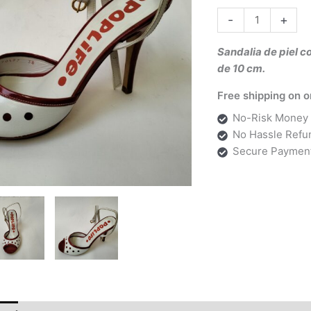
era:
-
+
99,9
Sandalia de piel c
de 10 cm.
Free shipping on o
No-Risk Money 
No Hassle Refu
Secure Paymen