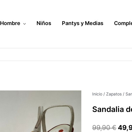
Hombre
Niños
Pantys y Medias
Compl
Sandalia
Inicio
/
Zapatos
/ San
El
de
Sandalia d
vestir
prec
cantidad
orig
99,90
€
49,