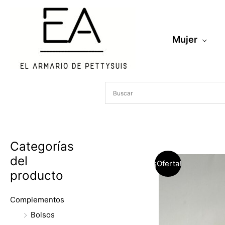
Ir
al
contenido
Mujer
Categorías
del
¡Oferta!
producto
Complementos
Bolsos